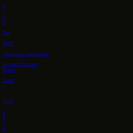
5
1
0
2
CM
2625
magnum cambodia
Jumat, 07 Agu
Buka
12.00
11.00
4
3
7
2