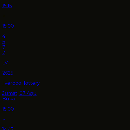
15.15
15.00
4
6
7
2
LV
2625
liverpool lottery
Jumat, 07 Agu
Buka
15.00
14.45