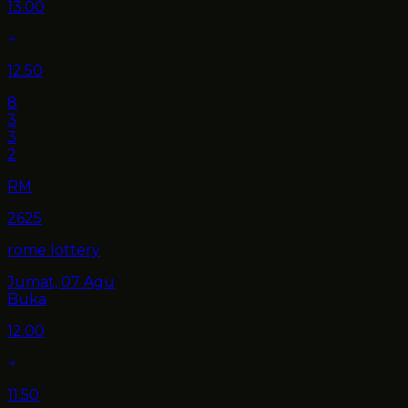
13.00
12.50
8
3
3
2
RM
2625
rome lottery
Jumat, 07 Agu
Buka
12.00
11.50