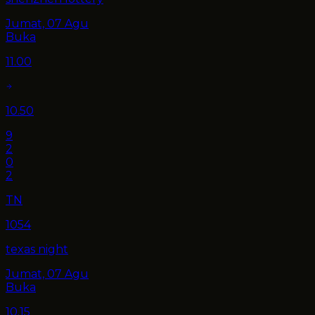
Jumat, 07 Agu
Buka
11.00
10.50
9
2
0
2
TN
1054
texas night
Jumat, 07 Agu
Buka
10.15