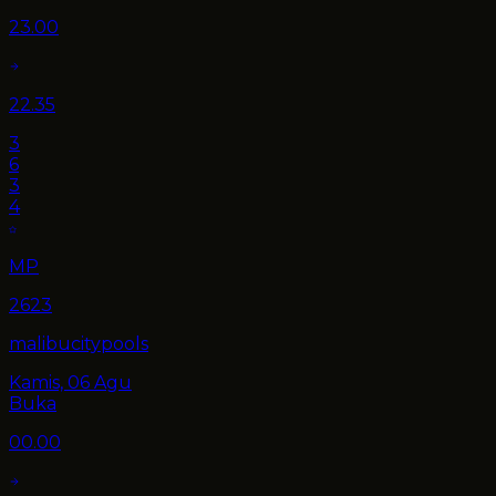
23.00
22.35
3
6
3
4
MP
2623
malibucitypools
Kamis, 06 Agu
Buka
00.00