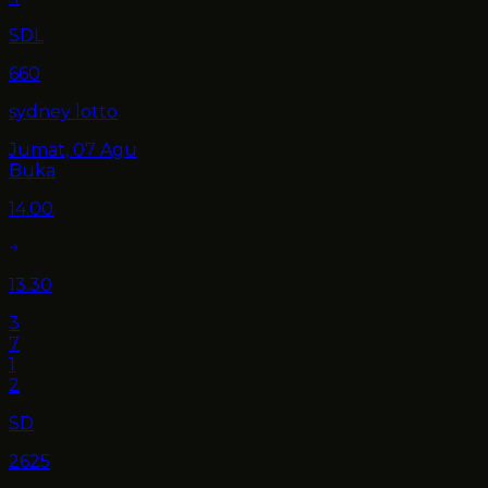
SDL
660
sydney lotto
Jumat, 07 Agu
Buka
14.00
13.30
3
7
1
2
SD
2625