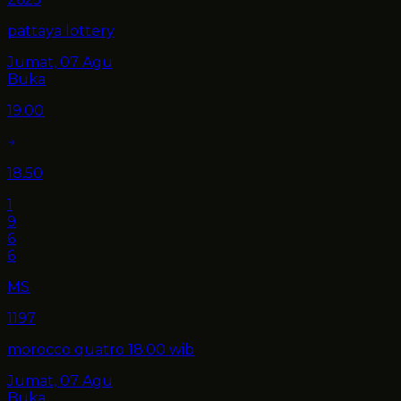
pattaya lottery
Jumat, 07 Agu
Buka
19.00
18.50
1
9
6
6
MS
1197
morocco quatro 18:00 wib
Jumat, 07 Agu
Buka