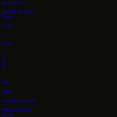
singapore
Jumat, 07 Agu
Buka
17.45
17.30
7
9
0
7
HK
2624
hongkongpools
Kamis, 06 Agu
Buka