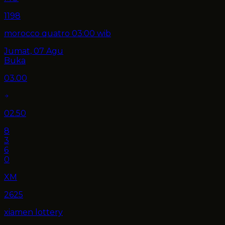
1198
morocco quatro 03:00 wib
Jumat, 07 Agu
Buka
03.00
02.50
8
3
6
0
XM
2625
xiamen lottery