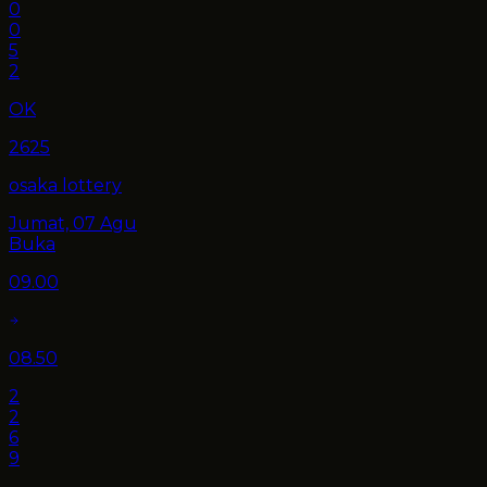
0
0
5
2
OK
2625
osaka lottery
Jumat, 07 Agu
Buka
09.00
08.50
2
2
6
9