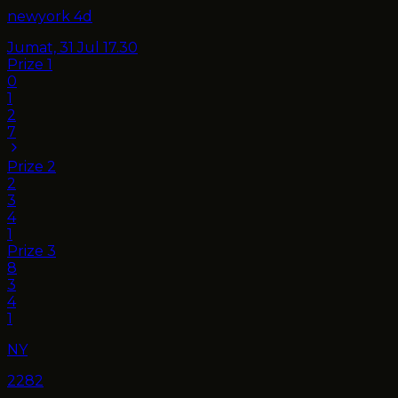
newyork 4d
Jumat, 31 Jul
17.30
Prize
1
0
1
2
7
Prize
2
2
3
4
1
Prize
3
8
3
4
1
NY
2282