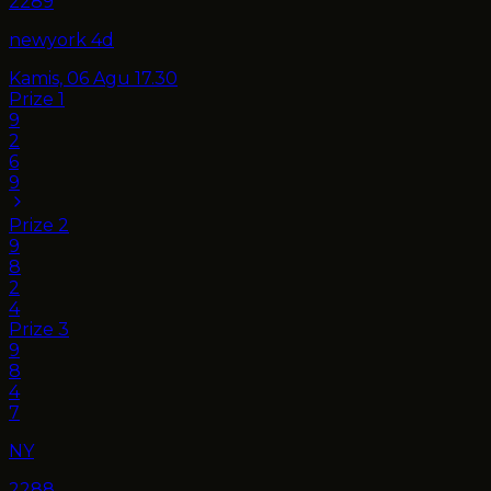
2289
newyork 4d
Kamis, 06 Agu
17.30
Prize
1
9
2
6
9
Prize
2
9
8
2
4
Prize
3
9
8
4
7
NY
2288