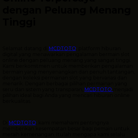
dengan Peluang Menang
Tinggi
Selamat datang di
MCDTOTO
, platform hiburan
digital yang menawarkan pengalaman bermain slot
online dengan peluang menang yang sangat tinggi.
Kami berkomitmen untuk memberikan pengalaman
bermain yang menyenangkan dan penuh tantangan,
dengan koleksi permainan slot yang bervariasi dan
menarik. Dengan berbagai pilihan permainan yang
seru dan sistem yang transparan,
MCDTOTO
menjadi
pilihan ideal bagi Anda yang mencari hiburan online
berkualitas.
Di
MCDTOTO
, kami memahami pentingnya
memberikan kesempatan besar bagi pemain untuk
meraih kemenangan. Itulah mengapa kami selalu