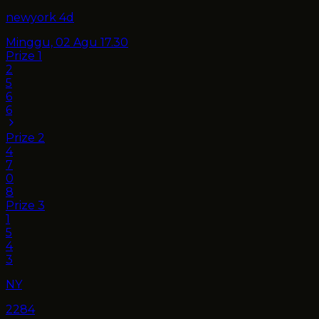
newyork 4d
Minggu, 02 Agu
17.30
Prize
1
2
5
6
6
Prize
2
4
7
0
8
Prize
3
1
5
4
3
NY
2284