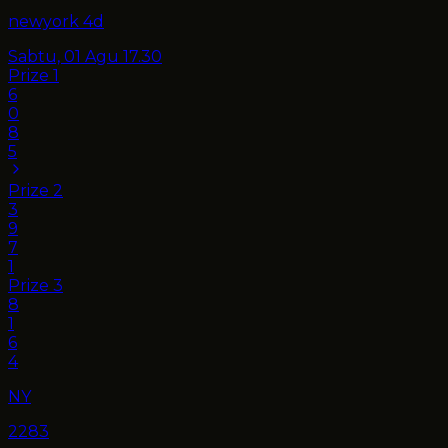
newyork 4d
Sabtu, 01 Agu
17.30
Prize
1
6
0
8
5
Prize
2
3
9
7
1
Prize
3
8
1
6
4
NY
2283