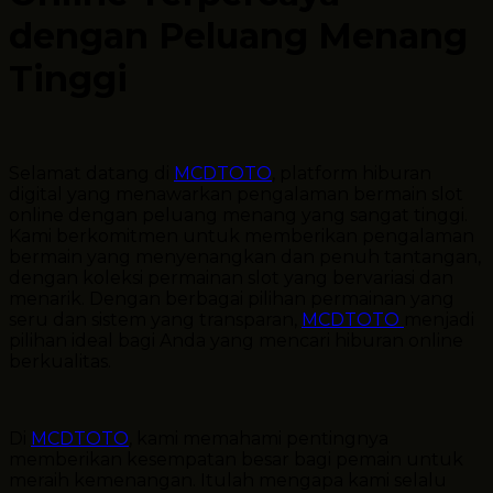
dengan Peluang Menang
Tinggi
Selamat datang di
MCDTOTO
, platform hiburan
digital yang menawarkan pengalaman bermain slot
online dengan peluang menang yang sangat tinggi.
Kami berkomitmen untuk memberikan pengalaman
bermain yang menyenangkan dan penuh tantangan,
dengan koleksi permainan slot yang bervariasi dan
menarik. Dengan berbagai pilihan permainan yang
seru dan sistem yang transparan,
MCDTOTO
menjadi
pilihan ideal bagi Anda yang mencari hiburan online
berkualitas.
Di
MCDTOTO
, kami memahami pentingnya
memberikan kesempatan besar bagi pemain untuk
meraih kemenangan. Itulah mengapa kami selalu