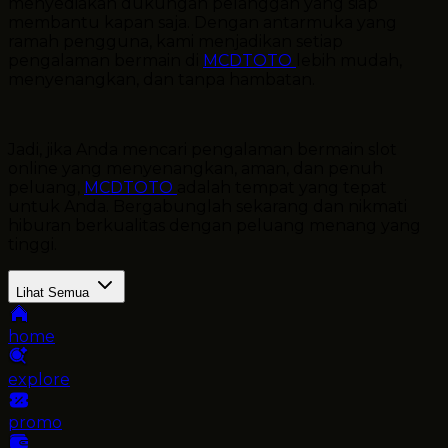
menyediakan dukungan pelanggan yang siap
membantu kapan saja. Dengan antarmuka yang
ramah pengguna, kami menjadikan setiap
pengalaman bermain di
MCDTOTO
lebih mudah,
menyenangkan, dan tanpa hambatan.
Jadi, jika Anda mencari pengalaman bermain slot
online yang menyenangkan, aman, dan penuh
peluang,
MCDTOTO
adalah tempat yang tepat
untuk Anda. Bergabunglah sekarang dan nikmati
hiburan berkualitas dengan peluang menang yang
tinggi.
Lihat Semua
home
explore
promo