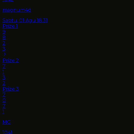
magnum4d
Sabtu, 01 Agu
18.31
Prize
1
9
8
2
3
Prize
2
7
1
3
2
Prize
3
7
0
7
1
MG
1041