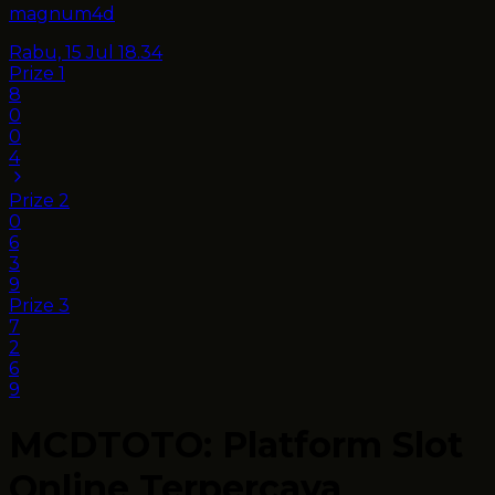
magnum4d
Rabu, 15 Jul
18.34
Prize
1
8
0
0
4
Prize
2
0
6
3
9
Prize
3
7
2
6
9
MCDTOTO: Platform Slot
Online Terpercaya