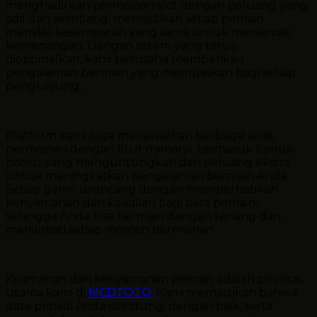
menghadirkan permainan slot dengan peluang yang
adil dan seimbang, memastikan setiap pemain
memiliki kesempatan yang sama untuk menikmati
kemenangan. Dengan sistem yang terus
dioptimalkan, kami berusaha memberikan
pengalaman bermain yang memuaskan bagi setiap
pengunjung.
Platform kami juga menawarkan berbagai jenis
permainan dengan fitur menarik, termasuk bonus-
bonus yang menguntungkan dan peluang ekstra
untuk meningkatkan pengalaman bermain Anda.
Setiap game dirancang dengan memperhatikan
kenyamanan dan keadilan bagi para pemain,
sehingga Anda bisa bermain dengan tenang dan
menikmati setiap momen permainan.
Keamanan dan kenyamanan pemain adalah prioritas
utama kami di
MCDTOTO
. Kami memastikan bahwa
data pribadi Anda dilindungi dengan baik, serta