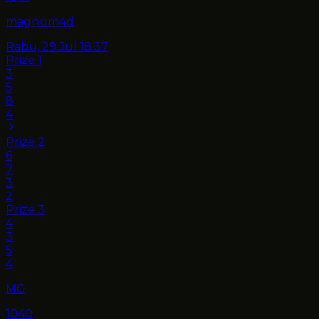
magnum4d
Rabu, 29 Jul
18.37
Prize
1
3
5
8
4
Prize
2
6
7
3
2
Prize
3
4
3
5
4
MG
1040