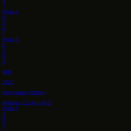
2
Prize
2
6
2
5
1
Prize
3
5
2
9
0
WN
2620
winchester lottery
Minggu, 02 Agu
14.01
Prize
1
3
9
7
1