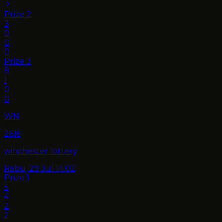
Prize
2
3
0
0
0
Prize
3
8
1
0
0
WN
2616
winchester lottery
Rabu, 29 Jul
14.02
Prize
1
5
4
2
2