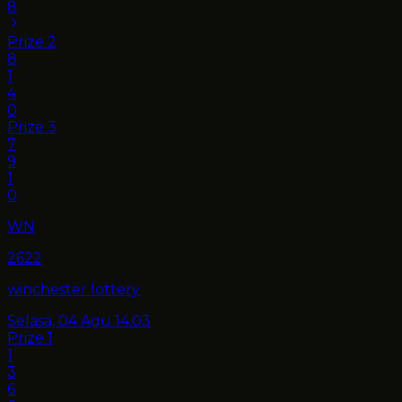
8
Prize
2
8
1
4
0
Prize
3
7
9
1
0
WN
2622
winchester lottery
Selasa, 04 Agu
14.03
Prize
1
1
3
6