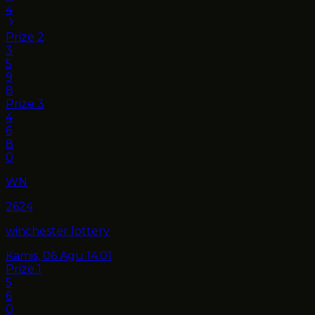
4
Prize
2
3
5
9
8
Prize
3
4
6
8
0
WN
2624
winchester lottery
Kamis, 06 Agu
14.01
Prize
1
5
6
0