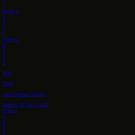
Prize
2
2
2
1
1
Prize
3
8
2
7
3
WN
2619
winchester lottery
Sabtu, 01 Agu
14.02
Prize
1
6
6
9
7