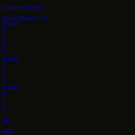
shenzhen lottery
Rabu, 05 Agu
11.02
Prize
1
8
2
9
5
Prize
2
2
2
4
4
Prize
3
8
1
1
9
SZ
2622