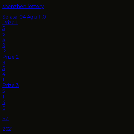
shenzhen lottery
Selasa, 04 Agu
11.01
Prize
1
5
5
4
9
Prize
2
9
5
4
1
Prize
3
5
1
4
6
SZ
2621