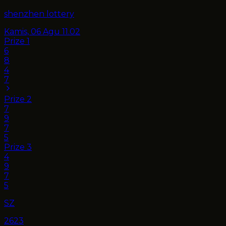
shenzhen lottery
Kamis, 06 Agu
11.02
Prize
1
6
8
4
7
Prize
2
7
9
7
5
Prize
3
4
9
7
5
SZ
2623