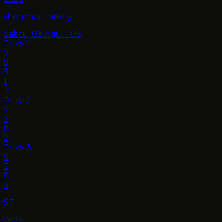
shenzhen lottery
Sabtu, 08 Agu
11.03
Prize
1
7
9
9
1
Prize
2
7
3
8
2
Prize
3
9
3
8
4
SZ
2625