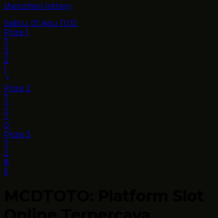
shenzhen lottery
Sabtu, 01 Agu
11.02
Prize
1
7
3
2
1
Prize
2
7
7
7
0
Prize
3
7
2
8
5
MCDTOTO: Platform Slot
Online Terpercaya