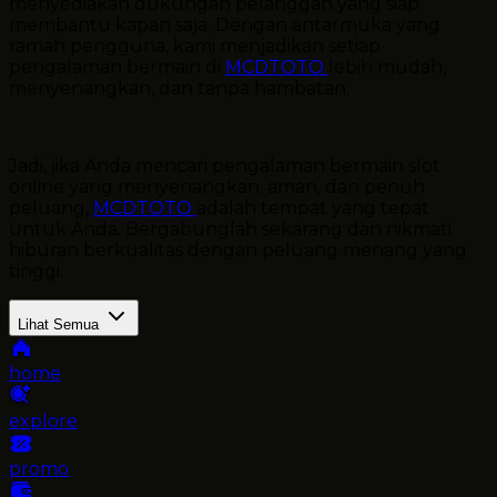
menyediakan dukungan pelanggan yang siap
membantu kapan saja. Dengan antarmuka yang
ramah pengguna, kami menjadikan setiap
pengalaman bermain di
MCDTOTO
lebih mudah,
menyenangkan, dan tanpa hambatan.
Jadi, jika Anda mencari pengalaman bermain slot
online yang menyenangkan, aman, dan penuh
peluang,
MCDTOTO
adalah tempat yang tepat
untuk Anda. Bergabunglah sekarang dan nikmati
hiburan berkualitas dengan peluang menang yang
tinggi.
Lihat Semua
home
explore
promo