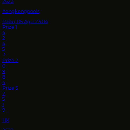
2623
hongkongpools
Rabu, 05 Agu
23.04
Prize
1
4
2
4
5
Prize
2
0
9
8
4
Prize
3
2
5
1
9
HK