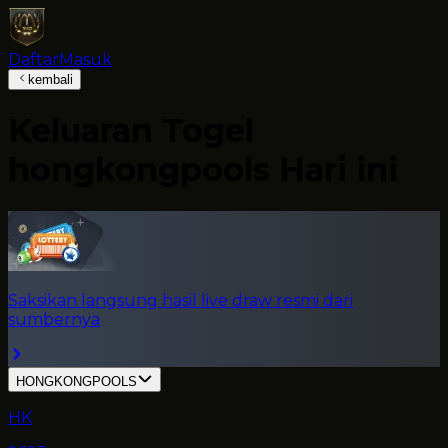
Daftar
Masuk
kembali
Keluaran Togel
hongkongpools
Hari ini
Saksikan langsung hasil live draw resmi dari
sumbernya
HONGKONGPOOLS
HK