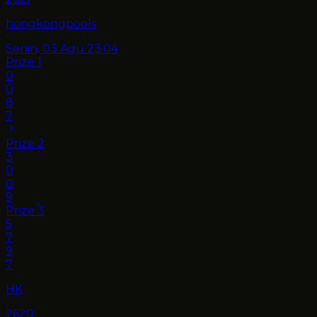
hongkongpools
Senin, 03 Agu
23.04
Prize
1
0
0
8
7
Prize
2
3
0
0
9
Prize
3
5
7
9
7
HK
2620