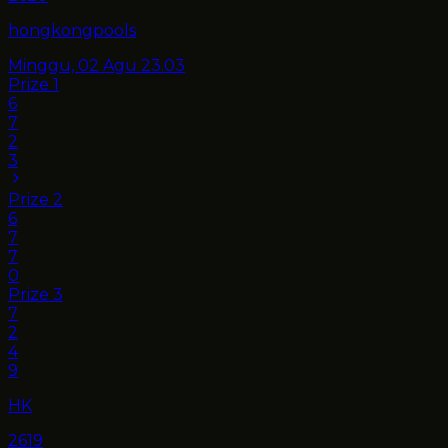
hongkongpools
Minggu, 02 Agu
23.03
Prize
1
6
7
2
3
Prize
2
6
7
7
0
Prize
3
7
2
4
9
HK
2619