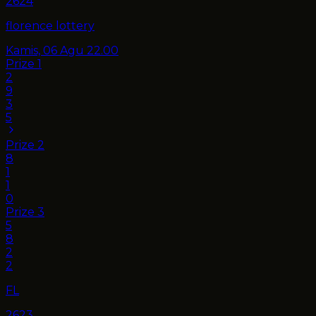
2624
florence lottery
Kamis, 06 Agu
22.00
Prize
1
2
9
3
5
Prize
2
8
1
1
0
Prize
3
5
8
2
2
FL
2623