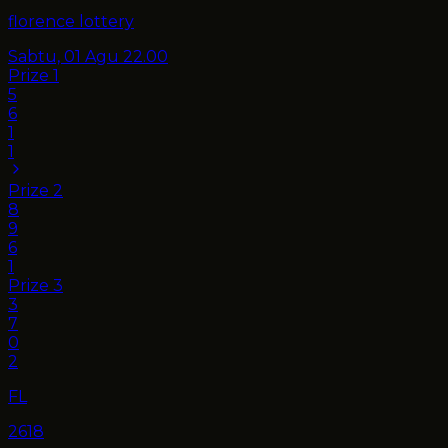
florence lottery
Sabtu, 01 Agu
22.00
Prize
1
5
6
1
1
Prize
2
8
9
6
1
Prize
3
3
7
0
2
FL
2618