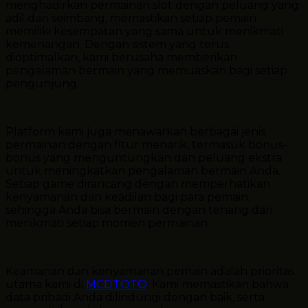
menghadirkan permainan slot dengan peluang yang
adil dan seimbang, memastikan setiap pemain
memiliki kesempatan yang sama untuk menikmati
kemenangan. Dengan sistem yang terus
dioptimalkan, kami berusaha memberikan
pengalaman bermain yang memuaskan bagi setiap
pengunjung.
Platform kami juga menawarkan berbagai jenis
permainan dengan fitur menarik, termasuk bonus-
bonus yang menguntungkan dan peluang ekstra
untuk meningkatkan pengalaman bermain Anda.
Setiap game dirancang dengan memperhatikan
kenyamanan dan keadilan bagi para pemain,
sehingga Anda bisa bermain dengan tenang dan
menikmati setiap momen permainan.
Keamanan dan kenyamanan pemain adalah prioritas
utama kami di
MCDTOTO
. Kami memastikan bahwa
data pribadi Anda dilindungi dengan baik, serta