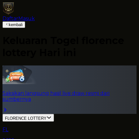
Daftar
Masuk
kembali
Keluaran Togel
florence
lottery
Hari ini
Saksikan langsung hasil live draw resmi dari
sumbernya
FLORENCE LOTTERY
FL