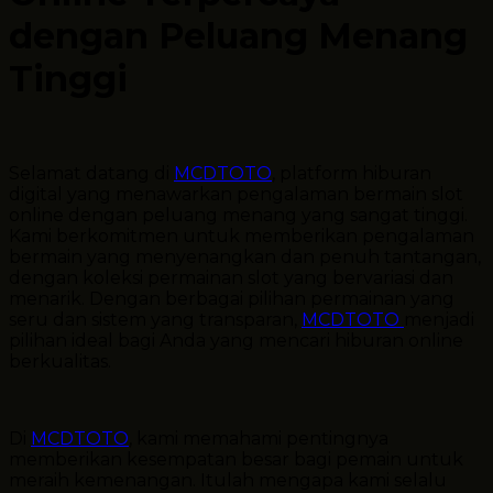
dengan Peluang Menang
Tinggi
Selamat datang di
MCDTOTO
, platform hiburan
digital yang menawarkan pengalaman bermain slot
online dengan peluang menang yang sangat tinggi.
Kami berkomitmen untuk memberikan pengalaman
bermain yang menyenangkan dan penuh tantangan,
dengan koleksi permainan slot yang bervariasi dan
menarik. Dengan berbagai pilihan permainan yang
seru dan sistem yang transparan,
MCDTOTO
menjadi
pilihan ideal bagi Anda yang mencari hiburan online
berkualitas.
Di
MCDTOTO
, kami memahami pentingnya
memberikan kesempatan besar bagi pemain untuk
meraih kemenangan. Itulah mengapa kami selalu