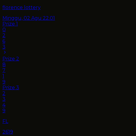
florence lottery
Minggu, 02 Agu
22.01
Prize
1
0
2
6
3
Prize
2
8
7
1
9
Prize
3
2
3
4
9
FL
2619