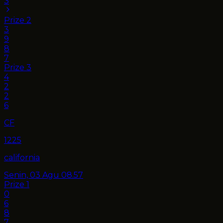
3
Prize
2
3
9
8
7
Prize
3
4
2
2
6
CF
1225
california
Senin, 03 Agu
08.57
Prize
1
0
6
8
7