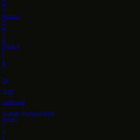
4
Prize
2
7
4
1
5
Prize
3
1
1
8
1
CF
1229
california
Jumat, 07 Agu
08.59
Prize
1
1
4
1