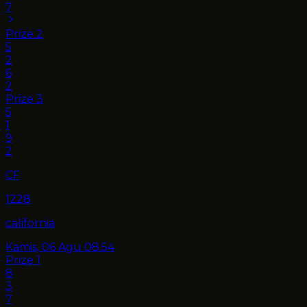
7
Prize
2
5
2
6
2
Prize
3
5
1
9
2
CF
1228
california
Kamis, 06 Agu
08.54
Prize
1
8
3
7