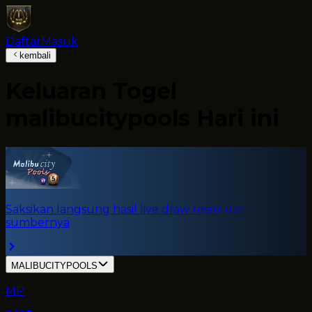
Daftar
Masuk
kembali
Keluaran Togel
malibucitypools
Hari ini
Saksikan langsung hasil live draw resmi dari
sumbernya
MALIBUCITYPOOLS
MP