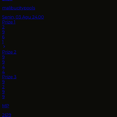
malibucitypools
Senin, 03 Agu
24.00
Prize
1
2
9
6
1
Prize
2
9
9
4
4
Prize
3
9
2
9
9
MP
2619