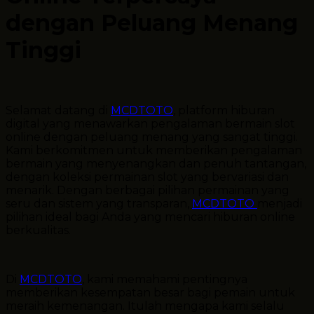
dengan Peluang Menang
Tinggi
Selamat datang di
MCDTOTO
, platform hiburan
digital yang menawarkan pengalaman bermain slot
online dengan peluang menang yang sangat tinggi.
Kami berkomitmen untuk memberikan pengalaman
bermain yang menyenangkan dan penuh tantangan,
dengan koleksi permainan slot yang bervariasi dan
menarik. Dengan berbagai pilihan permainan yang
seru dan sistem yang transparan,
MCDTOTO
menjadi
pilihan ideal bagi Anda yang mencari hiburan online
berkualitas.
Di
MCDTOTO
, kami memahami pentingnya
memberikan kesempatan besar bagi pemain untuk
meraih kemenangan. Itulah mengapa kami selalu