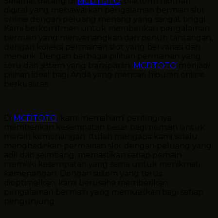
Selamat datang di
MCDTOTO
, platform hiburan
digital yang menawarkan pengalaman bermain slot
online dengan peluang menang yang sangat tinggi.
Kami berkomitmen untuk memberikan pengalaman
bermain yang menyenangkan dan penuh tantangan,
dengan koleksi permainan slot yang bervariasi dan
menarik. Dengan berbagai pilihan permainan yang
seru dan sistem yang transparan,
MCDTOTO
menjadi
pilihan ideal bagi Anda yang mencari hiburan online
berkualitas.
Di
MCDTOTO
, kami memahami pentingnya
memberikan kesempatan besar bagi pemain untuk
meraih kemenangan. Itulah mengapa kami selalu
menghadirkan permainan slot dengan peluang yang
adil dan seimbang, memastikan setiap pemain
memiliki kesempatan yang sama untuk menikmati
kemenangan. Dengan sistem yang terus
dioptimalkan, kami berusaha memberikan
pengalaman bermain yang memuaskan bagi setiap
pengunjung.