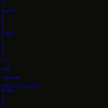
0
Prize
2
9
6
5
5
Prize
3
5
9
6
9
TX
1052
texas day
Rabu, 05 Agu
24.34
Prize
1
7
4
0