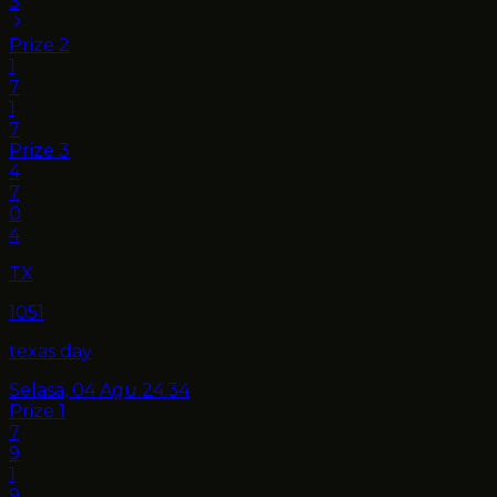
3
Prize
2
1
7
1
7
Prize
3
4
7
0
4
TX
1051
texas day
Selasa, 04 Agu
24.34
Prize
1
7
9
1
9