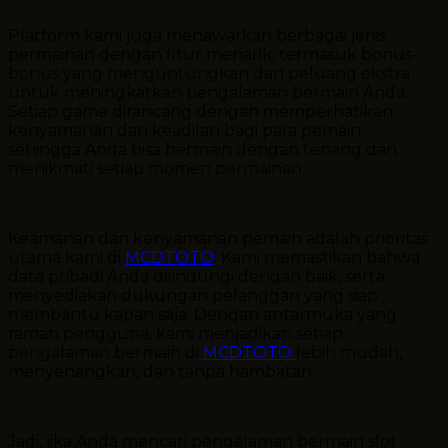
Platform kami juga menawarkan berbagai jenis
permainan dengan fitur menarik, termasuk bonus-
bonus yang menguntungkan dan peluang ekstra
untuk meningkatkan pengalaman bermain Anda.
Setiap game dirancang dengan memperhatikan
kenyamanan dan keadilan bagi para pemain,
sehingga Anda bisa bermain dengan tenang dan
menikmati setiap momen permainan.
Keamanan dan kenyamanan pemain adalah prioritas
utama kami di
MCDTOTO
. Kami memastikan bahwa
data pribadi Anda dilindungi dengan baik, serta
menyediakan dukungan pelanggan yang siap
membantu kapan saja. Dengan antarmuka yang
ramah pengguna, kami menjadikan setiap
pengalaman bermain di
MCDTOTO
lebih mudah,
menyenangkan, dan tanpa hambatan.
Jadi, jika Anda mencari pengalaman bermain slot