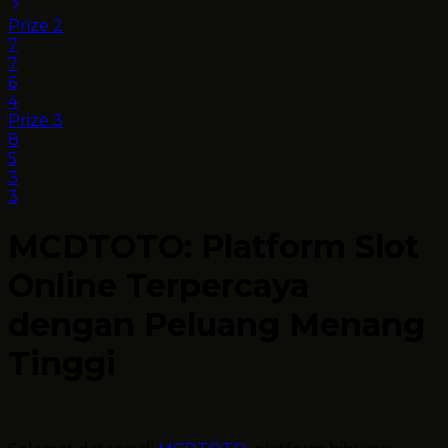
Prize
2
7
7
6
4
Prize
3
8
5
3
3
MCDTOTO: Platform Slot
Online Terpercaya
dengan Peluang Menang
Tinggi