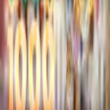
seru dan sistem yang transparan,
MCDTOTO
menjadi
pilihan ideal bagi Anda yang mencari hiburan online
berkualitas.
Di
MCDTOTO
, kami memahami pentingnya
memberikan kesempatan besar bagi pemain untuk
meraih kemenangan. Itulah mengapa kami selalu
menghadirkan permainan slot dengan peluang yang
adil dan seimbang, memastikan setiap pemain
memiliki kesempatan yang sama untuk menikmati
kemenangan. Dengan sistem yang terus
dioptimalkan, kami berusaha memberikan
pengalaman bermain yang memuaskan bagi setiap
pengunjung.
Platform kami juga menawarkan berbagai jenis
permainan dengan fitur menarik, termasuk bonus-
bonus yang menguntungkan dan peluang ekstra
untuk meningkatkan pengalaman bermain Anda.
Setiap game dirancang dengan memperhatikan