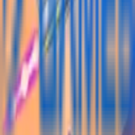
Keamanan dan kenyamanan pemain adalah prioritas
utama kami di
MCDTOTO
. Kami memastikan bahwa
data pribadi Anda dilindungi dengan baik, serta
menyediakan dukungan pelanggan yang siap
membantu kapan saja. Dengan antarmuka yang
ramah pengguna, kami menjadikan setiap
pengalaman bermain di
MCDTOTO
lebih mudah,
menyenangkan, dan tanpa hambatan.
Jadi, jika Anda mencari pengalaman bermain slot
online yang menyenangkan, aman, dan penuh
peluang,
MCDTOTO
adalah tempat yang tepat
untuk Anda. Bergabunglah sekarang dan nikmati
hiburan berkualitas dengan peluang menang yang
tinggi.
Lihat Semua