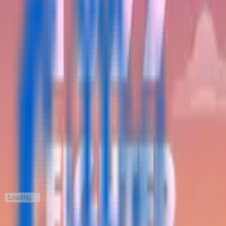
Soccer Striker
Microgaming
Multihand Blackjack
Pragmatic Play
Dragon Tiger
Pragmatic Play
Dragon Bonus Baccarat
Pragmatic Play
Hippie Days
Microgaming
War
Habanero
Thai HILO
CQ9
Plinko
568WIN Games
Dice
568WIN Games
Crash
568WIN Games
Thai Fish Prawn Crab
CQ9
通比花鬪牌
CQ9
K.O. Island
CQ9
Xoc Dia
CQ9
Mini Roulette
CQ9
Funky Bingo
CQ9
Space Crasher
Spade Gaming
Mummy's Treasure
CQ9
When Lambo
568WIN Games
F777 Fighter
568WIN Games
Loading...
24
/