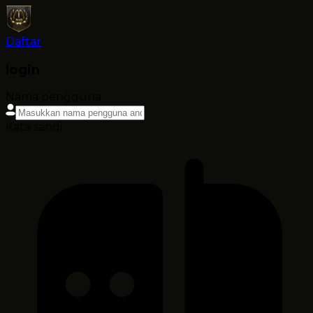
Daftar
login
Nama pengguna
Kata sandi