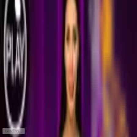
Sweet Bonanza CandyLand
Pragmatic Play
Indonesian Mega Sic Bo
Pragmatic Play
High Flyer
Pragmatic Play
Mega Roulette
Pragmatic Play
Sic Bo
Jili
Auto Roulette
Pragmatic Play
Spaceman
Pragmatic Play
Dragon Tiger
Pragmatic Play
PowerUP Roulette
Pragmatic Play
Baccarat 2
Pragmatic Play
Roulette Macao
Pragmatic Play
Baccarat 1
Pragmatic Play
Russian Roulette
Pragmatic Play
Roulette 1
Pragmatic Play
German Roulette
Pragmatic Play
Speed Baccarat 1
Pragmatic Play
Mega Sic Bac
Pragmatic Play
Roulette 2 Extra Time
Pragmatic Play
Speed Baccarat 2
Pragmatic Play
Speed Roulette 1
Pragmatic Play
VIP Roulette
Pragmatic Play
ONE Blackjack 1
Pragmatic Play
Loading...