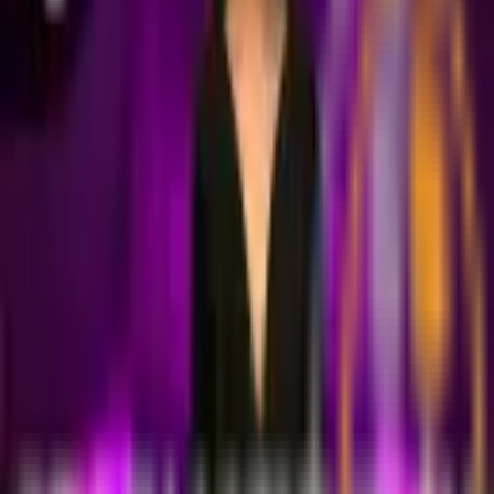
24
/
635
Game
Page
1
of
27
MCDTOTO: Platform Slot
Online Terpercaya
dengan Peluang Menang
Tinggi
Selamat datang di
MCDTOTO
, platform hiburan
digital yang menawarkan pengalaman bermain slot
online dengan peluang menang yang sangat tinggi.
Kami berkomitmen untuk memberikan pengalaman
bermain yang menyenangkan dan penuh tantangan,
dengan koleksi permainan slot yang bervariasi dan
menarik. Dengan berbagai pilihan permainan yang
seru dan sistem yang transparan,
MCDTOTO
menjadi