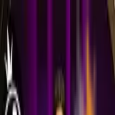
Daftar
Masuk
casino
Cari Permainan
spire+
world cup 2026
super sic bo
fury of anubis
tombstone rip
crash game
for you
slot
live casino
4
arcade
fishing
2603
635
104
21
Provider :
All
Filter :
TERKENAL
Clash of Clans Crash Mania SUPER RICH
SUPER RICH
Mega Wheel
Pragmatic Play