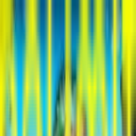
Daftar
Masuk
casino
Cari Permainan
clash of clans super rich
lightning roulette
tombstone rip
lightning baccarat
koi gate
crash game
for you
slot
live casino
4
arcade
fishing
2603
635
104
21
Provider :
No Limit City
Filter :
TERKENAL
Supersized
No Limit City
Seamen
No Limit City