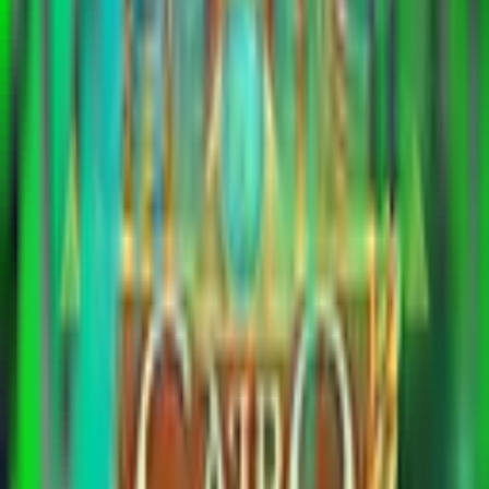
pilihan ideal bagi Anda yang mencari hiburan online
berkualitas.
Di
MCDTOTO
, kami memahami pentingnya
memberikan kesempatan besar bagi pemain untuk
meraih kemenangan. Itulah mengapa kami selalu
menghadirkan permainan slot dengan peluang yang
adil dan seimbang, memastikan setiap pemain
memiliki kesempatan yang sama untuk menikmati
kemenangan. Dengan sistem yang terus
dioptimalkan, kami berusaha memberikan
pengalaman bermain yang memuaskan bagi setiap
pengunjung.
Platform kami juga menawarkan berbagai jenis
permainan dengan fitur menarik, termasuk bonus-
bonus yang menguntungkan dan peluang ekstra
untuk meningkatkan pengalaman bermain Anda.
Setiap game dirancang dengan memperhatikan
kenyamanan dan keadilan bagi para pemain,