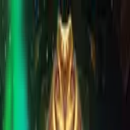
Daftar
Masuk
casino
Cari Permainan
fury of anubis
clash of clans super rich
lightning baccarat
duck hunters
mines+
crash game
for you
slot
live casino
4
arcade
fishing
2603
635
104
21
Provider :
Microgaming
Filter :
TERKENAL
Trojan Kingdom
Microgaming
Bison Moon
Microgaming