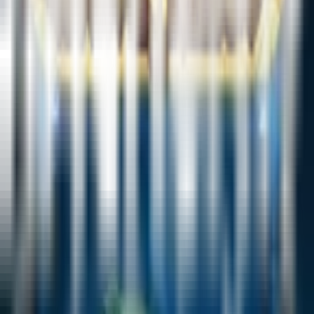
pilihan ideal bagi Anda yang mencari hiburan online
berkualitas.
Di
MCDTOTO
, kami memahami pentingnya
memberikan kesempatan besar bagi pemain untuk
meraih kemenangan. Itulah mengapa kami selalu
menghadirkan permainan slot dengan peluang yang
adil dan seimbang, memastikan setiap pemain
memiliki kesempatan yang sama untuk menikmati
kemenangan. Dengan sistem yang terus
dioptimalkan, kami berusaha memberikan
pengalaman bermain yang memuaskan bagi setiap
pengunjung.
Platform kami juga menawarkan berbagai jenis
permainan dengan fitur menarik, termasuk bonus-
bonus yang menguntungkan dan peluang ekstra
untuk meningkatkan pengalaman bermain Anda.
Setiap game dirancang dengan memperhatikan
kenyamanan dan keadilan bagi para pemain,