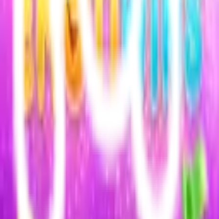
sehingga Anda bisa bermain dengan tenang dan
menikmati setiap momen permainan.
Keamanan dan kenyamanan pemain adalah prioritas
utama kami di
MCDTOTO
. Kami memastikan bahwa
data pribadi Anda dilindungi dengan baik, serta
menyediakan dukungan pelanggan yang siap
membantu kapan saja. Dengan antarmuka yang
ramah pengguna, kami menjadikan setiap
pengalaman bermain di
MCDTOTO
lebih mudah,
menyenangkan, dan tanpa hambatan.
Jadi, jika Anda mencari pengalaman bermain slot
online yang menyenangkan, aman, dan penuh
peluang,
MCDTOTO
adalah tempat yang tepat
untuk Anda. Bergabunglah sekarang dan nikmati
hiburan berkualitas dengan peluang menang yang
tinggi.
Lihat Semua