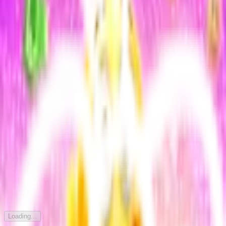
Sweet Burst
PP POP
Starlight Wins
PP POP
Lucky Tiger 1000
PP POP
Lucky Fortune Tree
PP POP
Happy Dragon
PP POP
Fortune of Aztec
PP POP
Lucky Bull
PP POP
Lucky Panda
PP POP
Lucky Monkey
PP POP
Lucky Tiger Gold
PP POP
Lucky Phoenix
PP POP
Tut's Treasure Tower
PP POP
Jelly Candy
PP POP
Lucky Tiger
PP POP
Lucky Mouse
PP POP
Happy Nets
PP POP
DJ Neko
PP POP
Lucky Dog
PP POP
Code of Cairo
PP POP
Wealthy Frog
PP POP
777 Rush
PP POP
Emotiwins
PP POP
Loading...