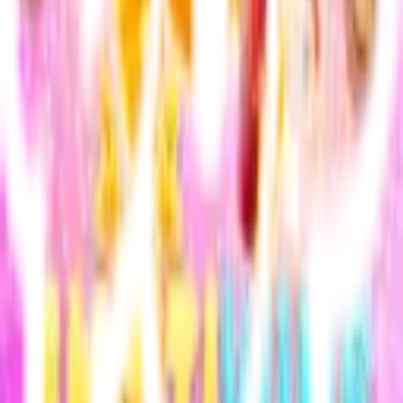
pilihan ideal bagi Anda yang mencari hiburan online
berkualitas.
Di
MCDTOTO
, kami memahami pentingnya
memberikan kesempatan besar bagi pemain untuk
meraih kemenangan. Itulah mengapa kami selalu
menghadirkan permainan slot dengan peluang yang
adil dan seimbang, memastikan setiap pemain
memiliki kesempatan yang sama untuk menikmati
kemenangan. Dengan sistem yang terus
dioptimalkan, kami berusaha memberikan
pengalaman bermain yang memuaskan bagi setiap
pengunjung.
Platform kami juga menawarkan berbagai jenis
permainan dengan fitur menarik, termasuk bonus-
bonus yang menguntungkan dan peluang ekstra
untuk meningkatkan pengalaman bermain Anda.
Setiap game dirancang dengan memperhatikan
kenyamanan dan keadilan bagi para pemain,