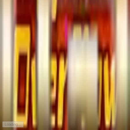
Captain's Treasure
LGD Gaming
Mystical Stones
LGD Gaming
Four Holy Beast
LGD Gaming
Happy Farm
LGD Gaming
Battle of Red Cliffs
LGD Gaming
Tales of White Snake
LGD Gaming
Boxing Arena
LGD Gaming
bikini party
LGD Gaming
Hawaii Vacation
LGD Gaming
Tales Of Wusong
LGD Gaming
Pirate's Treasure
LGD Gaming
Demon Hunt to West
LGD Gaming
ShiningStars
LGD Gaming
Truffle Butter
LGD Gaming
Infinity Club
LGD Gaming
Sailor Princess
LGD Gaming
Witch Winnings
LGD Gaming
NeZha Legend
LGD Gaming
Four Wheels & Bro
LGD Gaming
Lucky Fortune
LGD Gaming
Beijing Opera
LGD Gaming
Happiness Overflow
LGD Gaming
Loading...