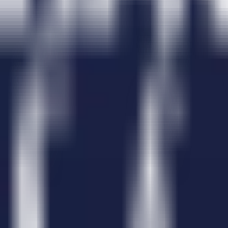
meningkatkan pengalaman bermain Anda. Setiap game
dengan tenang dan menikmati setiap momen permain
Keamanan dan kenyamanan pemain adalah prioritas u
menyediakan dukungan pelanggan yang siap membant
MCDTOTO
lebih mudah, menyenangkan, dan tanpa h
Jadi, jika Anda mencari pengalaman bermain slot on
Bergabunglah sekarang dan nikmati hiburan berkuali
Lihat Semua
home
explore
promo