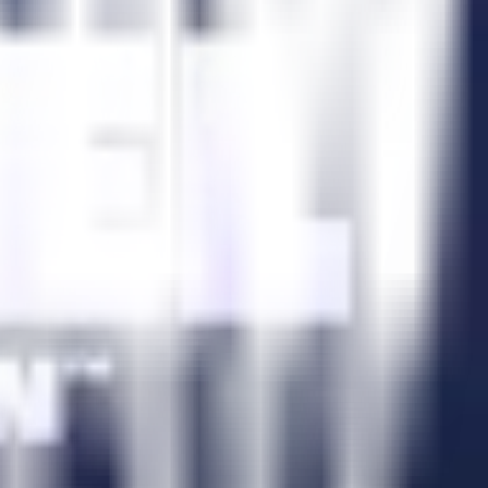
Peluang Menang Tinggi
engan peluang menang yang sangat tinggi. Kami
si permainan slot yang bervariasi dan menarik.
gi Anda yang mencari hiburan online berkualitas.
ngan. Itulah mengapa kami selalu menghadirkan
ang sama untuk menikmati kemenangan. Dengan sistem
gunjung.
ng menguntungkan dan peluang ekstra untuk