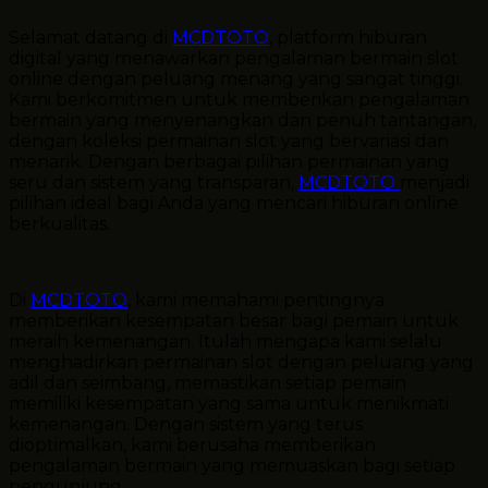
Selamat datang di
MCDTOTO
, platform hiburan
digital yang menawarkan pengalaman bermain slot
online dengan peluang menang yang sangat tinggi.
Kami berkomitmen untuk memberikan pengalaman
bermain yang menyenangkan dan penuh tantangan,
dengan koleksi permainan slot yang bervariasi dan
menarik. Dengan berbagai pilihan permainan yang
seru dan sistem yang transparan,
MCDTOTO
menjadi
pilihan ideal bagi Anda yang mencari hiburan online
berkualitas.
Di
MCDTOTO
, kami memahami pentingnya
memberikan kesempatan besar bagi pemain untuk
meraih kemenangan. Itulah mengapa kami selalu
menghadirkan permainan slot dengan peluang yang
adil dan seimbang, memastikan setiap pemain
memiliki kesempatan yang sama untuk menikmati
kemenangan. Dengan sistem yang terus
dioptimalkan, kami berusaha memberikan
pengalaman bermain yang memuaskan bagi setiap
pengunjung.