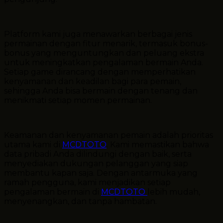
Platform kami juga menawarkan berbagai jenis
permainan dengan fitur menarik, termasuk bonus-
bonus yang menguntungkan dan peluang ekstra
untuk meningkatkan pengalaman bermain Anda.
Setiap game dirancang dengan memperhatikan
kenyamanan dan keadilan bagi para pemain,
sehingga Anda bisa bermain dengan tenang dan
menikmati setiap momen permainan.
Keamanan dan kenyamanan pemain adalah prioritas
utama kami di
MCDTOTO
. Kami memastikan bahwa
data pribadi Anda dilindungi dengan baik, serta
menyediakan dukungan pelanggan yang siap
membantu kapan saja. Dengan antarmuka yang
ramah pengguna, kami menjadikan setiap
pengalaman bermain di
MCDTOTO
lebih mudah,
menyenangkan, dan tanpa hambatan.