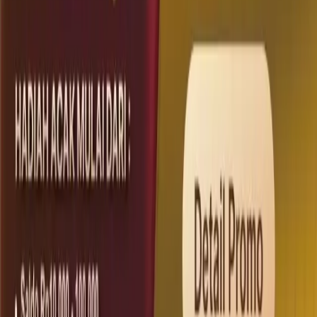
Di
MCDTOTO
, kami memahami pentingnya
memberikan kesempatan besar bagi pemain untuk
meraih kemenangan. Itulah mengapa kami selalu
menghadirkan permainan slot dengan peluang yang
adil dan seimbang, memastikan setiap pemain
memiliki kesempatan yang sama untuk menikmati
kemenangan. Dengan sistem yang terus
dioptimalkan, kami berusaha memberikan
pengalaman bermain yang memuaskan bagi setiap
pengunjung.
Platform kami juga menawarkan berbagai jenis
permainan dengan fitur menarik, termasuk bonus-
bonus yang menguntungkan dan peluang ekstra
untuk meningkatkan pengalaman bermain Anda.
Setiap game dirancang dengan memperhatikan
kenyamanan dan keadilan bagi para pemain,
sehingga Anda bisa bermain dengan tenang dan
menikmati setiap momen permainan.