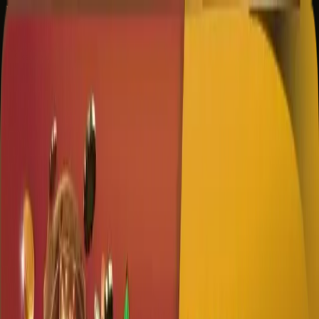
Daftar
Masuk
kembali
Detail Promosi
🎡 LUCKYSPIN!! RODA BONUS MINGGUAN – KLAIM
SENDIRI, SPIN SENDIRI, CUAN SENDIRI!
📌 Sudahkah deposit minggu ini? Saatnya ambil
kesempatan dapetin bonus seru dari Roda
Keberuntungan!
🎁 HADIAH ACAK MULAI DARI:
• Saldo Rp 10.000 – Rp 100.000
• Free Spin SLOT PRAGMATIC ( Stake 1000 )