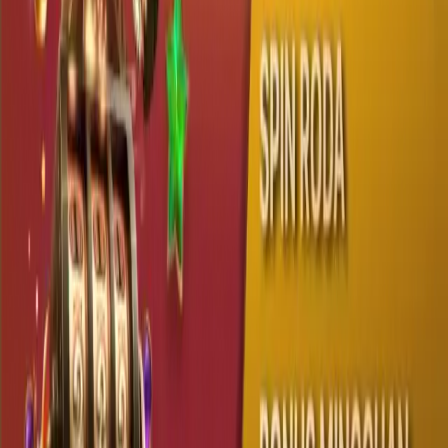
• Jackpot Rp 10,000,000
🟢 Syarat Dapat Kode SPIN:
✅ Melakukan Deposit minimal dengan total
200,000 dalam kurun waktu 1 Minggu
✅ Minimal deposit dilakukan di 2 hari berbeda
✅ Aktif bermain di game apa pun
✅ Klaim kode ke WA Admin setiap hari Senin
📲 FORMAT KLAIM:
CLAIM RODA BONUS – [ID USER] – [Tanggal
Deposit]
🔁 Contoh: CLAIM RODA BONUS – LXTOTO88 – 2,
4, 6 Juni