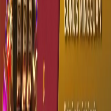
📦 Kode Spin akan dikirim & kamu bisa langsung
putar roda berhadiah!
⚠️ 1 ID = 1 klaim per minggu
⛔ Tidak klaim selama 1x24 jam = hangus
🎯 Hadiah langsung masuk setelah Claim
Luckyspin, Untuk Free Spin Hanya berlaku Sampai
1x24 jam
🎯 Lucky Spin :
https://luckyspinlxgroup.net/
💬 Buruan klaim tiap Senin & SPIN biar saldo kamu
makin gacor!
Cuma di LXGROUP – Webnya Member Happy!