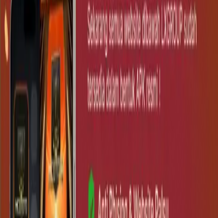
Selamat datang di
MCDTOTO
, platform hiburan
digital yang menawarkan pengalaman bermain slot
online dengan peluang menang yang sangat tinggi.
Kami berkomitmen untuk memberikan pengalaman
bermain yang menyenangkan dan penuh tantangan,
dengan koleksi permainan slot yang bervariasi dan
menarik. Dengan berbagai pilihan permainan yang
seru dan sistem yang transparan,
MCDTOTO
menjadi
pilihan ideal bagi Anda yang mencari hiburan online
berkualitas.
Di
MCDTOTO
, kami memahami pentingnya
memberikan kesempatan besar bagi pemain untuk
meraih kemenangan. Itulah mengapa kami selalu
menghadirkan permainan slot dengan peluang yang
adil dan seimbang, memastikan setiap pemain
memiliki kesempatan yang sama untuk menikmati
kemenangan. Dengan sistem yang terus
dioptimalkan, kami berusaha memberikan
pengalaman bermain yang memuaskan bagi setiap
pengunjung.