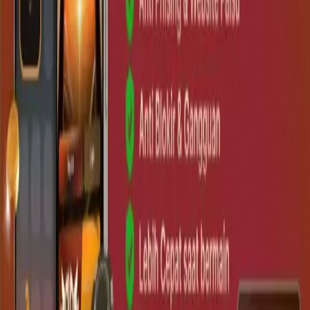
Platform kami juga menawarkan berbagai jenis
permainan dengan fitur menarik, termasuk bonus-
bonus yang menguntungkan dan peluang ekstra
untuk meningkatkan pengalaman bermain Anda.
Setiap game dirancang dengan memperhatikan
kenyamanan dan keadilan bagi para pemain,
sehingga Anda bisa bermain dengan tenang dan
menikmati setiap momen permainan.
Keamanan dan kenyamanan pemain adalah prioritas
utama kami di
MCDTOTO
. Kami memastikan bahwa
data pribadi Anda dilindungi dengan baik, serta
menyediakan dukungan pelanggan yang siap
membantu kapan saja. Dengan antarmuka yang
ramah pengguna, kami menjadikan setiap
pengalaman bermain di
MCDTOTO
lebih mudah,
menyenangkan, dan tanpa hambatan.