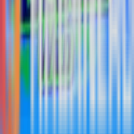
dioptimalkan, kami berusaha memberikan
pengalaman bermain yang memuaskan bagi setiap
pengunjung.
Platform kami juga menawarkan berbagai jenis
permainan dengan fitur menarik, termasuk bonus-
bonus yang menguntungkan dan peluang ekstra
untuk meningkatkan pengalaman bermain Anda.
Setiap game dirancang dengan memperhatikan
kenyamanan dan keadilan bagi para pemain,
sehingga Anda bisa bermain dengan tenang dan
menikmati setiap momen permainan.
Keamanan dan kenyamanan pemain adalah prioritas
utama kami di
MCDTOTO
. Kami memastikan bahwa
data pribadi Anda dilindungi dengan baik, serta
menyediakan dukungan pelanggan yang siap
membantu kapan saja. Dengan antarmuka yang
ramah pengguna, kami menjadikan setiap
pengalaman bermain di
MCDTOTO
lebih mudah,
menyenangkan, dan tanpa hambatan.