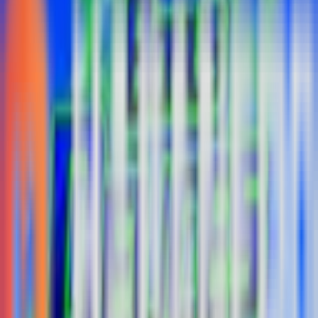
Selamat datang di
MCDTOTO
, platform hiburan
digital yang menawarkan pengalaman bermain slot
online dengan peluang menang yang sangat tinggi.
Kami berkomitmen untuk memberikan pengalaman
bermain yang menyenangkan dan penuh tantangan,
dengan koleksi permainan slot yang bervariasi dan
menarik. Dengan berbagai pilihan permainan yang
seru dan sistem yang transparan,
MCDTOTO
menjadi
pilihan ideal bagi Anda yang mencari hiburan online
berkualitas.
Di
MCDTOTO
, kami memahami pentingnya
memberikan kesempatan besar bagi pemain untuk
meraih kemenangan. Itulah mengapa kami selalu
menghadirkan permainan slot dengan peluang yang
adil dan seimbang, memastikan setiap pemain
memiliki kesempatan yang sama untuk menikmati
kemenangan. Dengan sistem yang terus